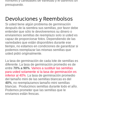
nombres y cantidades de variedad y le daremos un
presupuesto.
Devoluciones y Reembolsos
Si usted tiene algún problema de germinación
después de la siembra sus semillas, por favor debe
entender que sólo le devolveremos su dinero o
enviaremos semillas de reemplazo solo si usted es
capaz de proporcionar fotos. Dependiendo de las
variedades que están disponibles durante ese
tiempo, no estamos en condiciones de garantizar si
podemos reemplazar las mismas semillas que
usted pidió originalmente.
La tasa de germinación de cada lote de semillas es
diferente. La tasa de germinación promedio es de
entre
70% a 90%
.
Vamos a sustituir las semillas
para usted solamente si la tasa de germinación es
inferior al 40%
.
La tasa de germinación promedio
del tamaño mini de las semillas blancas es del
40%
, no reemplazamos tamaño mini semillas
blancas. Producimos semillas durante todo el año.
Podemos prometer que las semillas que le
enviamos están frescas.
NO reemplazaremos semillas si usted es un
vendedor. La razón es que no sabemos cuánto
tiempo han estado sentadas las semillas en su
inventario antes de dirigirse al usuario final.
Gracias por entender.