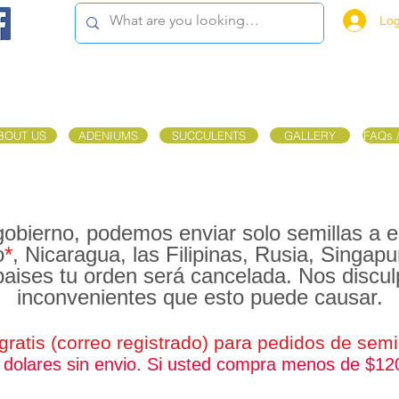
Log
BOUT US
ADENIUMS
SUCCULENTS
GALLERY
FAQs 
gobierno, podemos enviar solo semillas a es
o
*
, Nicaragua, las Filipinas, Rusia, Singap
paises tu orden será cancelada. Nos discu
inconvenientes que esto puede causar.
gratis (correo registrado) para pedidos de sem
dolares sin envio. Si usted compra menos de $12