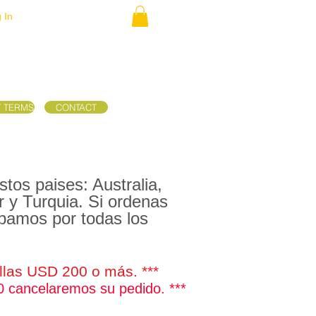
 In
/ TERMS
CONTACT
tos paises: Australia,
ur y Turquia. Si ordenas
lpamos por todas los
illas USD 200 o más. ***
0 cancelaremos su pedido. ***